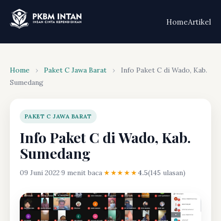
Home
Artikel
Home
›
Paket C Jawa Barat
›
Info Paket C di Wado, Kab.
Sumedang
PAKET C JAWA BARAT
Info Paket C di Wado, Kab.
Sumedang
09 Juni 2022
·
9 menit baca
·
★★★★★
4.5
(145 ulasan)