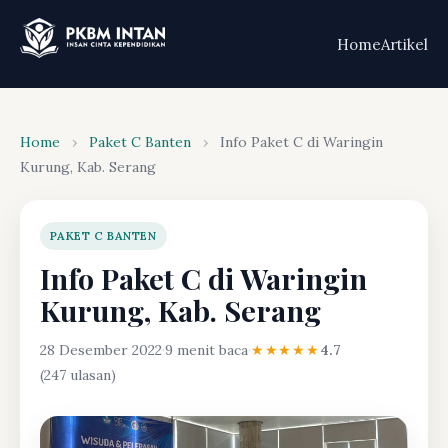
Home
Artikel
Home
›
Paket C Banten
›
Info Paket C di Waringin
Kurung, Kab. Serang
PAKET C BANTEN
Info Paket C di Waringin
Kurung, Kab. Serang
28 Desember 2022
·
9 menit baca
·
★★★★★
4.7
(247 ulasan)