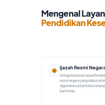
Mengenal Laya
Pendidikan Kes
Ijazah Resmi Negar
Setiap kelulusan siswa Pendi
resmi negara yang diakui seti
digunakan untuk kebutuhan p
karir kerja.