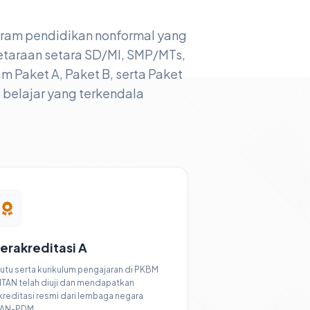
gram pendidikan nonformal yang
taraan setara SD/MI, SMP/MTs,
Paket A, Paket B, serta Paket
a belajar yang terkendala
erakreditasi A
utu serta kurikulum pengajaran di PKBM
NTAN telah diuji dan mendapatkan
kreditasi resmi dari lembaga negara
AN-PDM.