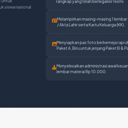
t untuk
rangkap yang telah berlegalisir resmi.
k siswa nasional
Melampirkan masing-masing 1 lembar
/ Akta Lahir serta Kartu Keluarga (KK).
Menyiapkan pas foto berkemeja rapi d
Paket A, Biru untuk jenjang Paket B & P
Menyelesaikan administrasi awal keu
lembar materai Rp 10.000.