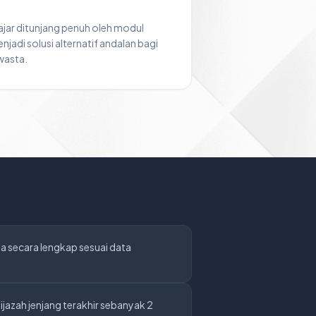
ajar ditunjang penuh oleh modul
njadi solusi alternatif andalan bagi
wasta.
ma secara lengkap sesuai data
jazah jenjang terakhir sebanyak 2