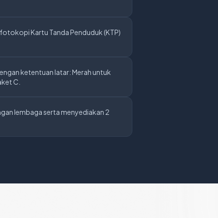
 fotokopi Kartu Tanda Penduduk (KTP)
engan ketentuan latar: Merah untuk
aket C.
angan lembaga serta menyediakan 2