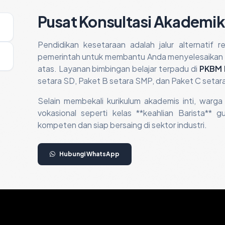
Pusat Konsultasi Akademik
Pendidikan kesetaraan adalah jalur alternatif 
pemerintah untuk membantu Anda menyelesaikan w
atas. Layanan bimbingan belajar terpadu di
PKBM 
setara SD, Paket B setara SMP, dan Paket C setar
Selain membekali kurikulum akademis inti, warga
vokasional seperti kelas **keahlian Barista** 
kompeten dan siap bersaing di sektor industri.
Hubungi WhatsApp