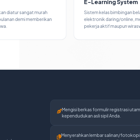
E-Learning System
kan diatur sangat murah
Sistem kelas bimbingan bel
 bulanan demi memberikan
elektronik daring/online, me
swa.
pekerja aktif maupun wiras
Mengisi berkas formulir registrasi uta
kependudukan asli sipil Anda.
Menyerahkan lembar salinan/fotokopi i