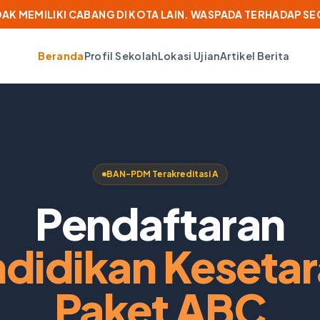
IDAK MEMILIKI CABANG DI KOTA LAIN. WASPADA TERHADAP S
Beranda
Profil Sekolah
Lokasi Ujian
Artikel Berita
BAN-PDM Terakreditasi A
Pendaftaran
didikan Keseta
Paket ABC