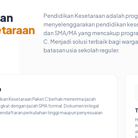
nan
Pendidikan Kesetaraan adalah pro
menyelenggarakan pendidikan kese
etaraan
dan SMA/MA yang mencakup program 
C. Menjadi solusi terbaik bagi warg
batasan usia sekolah reguler.
a
dikan Kesetaraan Paket C berhak menerima ijazah
ngkat dengan ijazah SMA formal. Dokumen ini legal
T
endaftaran perkuliahan tinggi maupun penyesuaian
M
I
a
B