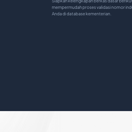
Siapkan kelengkapan berkas dasar beriku
mempermudah proses validasi nomor indu
Anda di database kementerian.