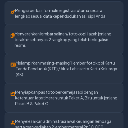
Mengisi berkas formulir registrasi utama secara
lengkap sesuai data kependudukan asli sipil Anda.
Menyerahkan lembar salinan/fotokopi ijazah jenjang
terakhir sebanyak 2 rangkap yang telah berlegalisir
resmi.
Melampirkan masing-masing 1 lembar fotokopi Kartu
Tanda Penduduk (KTP) / Akta Lahir serta Kartu Keluarga
(KK).
Menyiapkan pas foto berkemeja rapi dengan
ketentuan latar: Merah untuk Paket A, Biru untuk jenjang
Paket B & Paket C.
Menyelesaikan administrasi awal keuangan lembaga
serta menyediakan 2 lembar materai Rp 10.000.