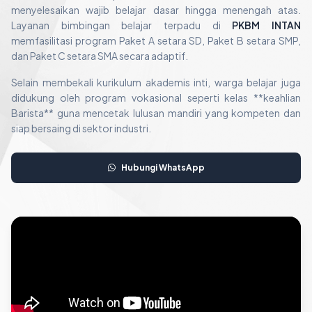
menyelesaikan wajib belajar dasar hingga menengah atas.
Layanan bimbingan belajar terpadu di
PKBM INTAN
memfasilitasi program Paket A setara SD, Paket B setara SMP,
dan Paket C setara SMA secara adaptif.
Selain membekali kurikulum akademis inti, warga belajar juga
didukung oleh program vokasional seperti kelas **keahlian
Barista** guna mencetak lulusan mandiri yang kompeten dan
siap bersaing di sektor industri.
Hubungi WhatsApp