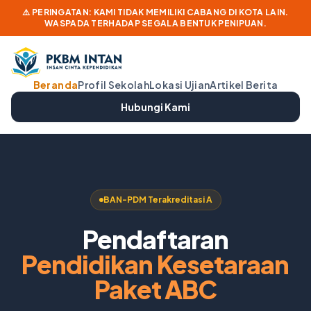
⚠️ PERINGATAN: KAMI TIDAK MEMILIKI CABANG DI KOTA LAIN.
WASPADA TERHADAP SEGALA BENTUK PENIPUAN.
Beranda
Profil Sekolah
Lokasi Ujian
Artikel Berita
Hubungi Kami
BAN-PDM Terakreditasi A
Pendaftaran
Pendidikan Kesetaraan
Paket ABC