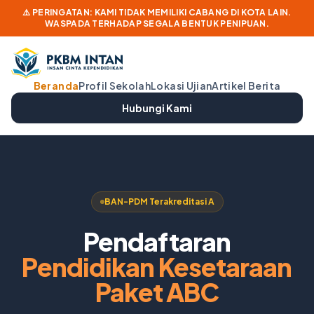
⚠️ PERINGATAN: KAMI TIDAK MEMILIKI CABANG DI KOTA LAIN.
WASPADA TERHADAP SEGALA BENTUK PENIPUAN.
Beranda
Profil Sekolah
Lokasi Ujian
Artikel Berita
Hubungi Kami
BAN-PDM Terakreditasi A
Pendaftaran
Pendidikan Kesetaraan
Paket ABC