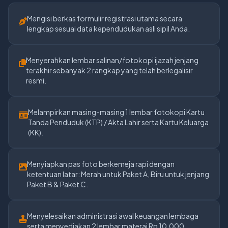
Mengisi berkas formulir registrasi utama secara
lengkap sesuai data kependudukan asli sipil Anda.
Menyerahkan lembar salinan/fotokopi ijazah jenjang
terakhir sebanyak 2 rangkap yang telah berlegalisir
resmi.
Melampirkan masing-masing 1 lembar fotokopi Kartu
Tanda Penduduk (KTP) / Akta Lahir serta Kartu Keluarga
(KK).
Menyiapkan pas foto berkemeja rapi dengan
ketentuan latar: Merah untuk Paket A, Biru untuk jenjang
Paket B & Paket C.
Menyelesaikan administrasi awal keuangan lembaga
serta menyediakan 2 lembar materai Rp 10.000.