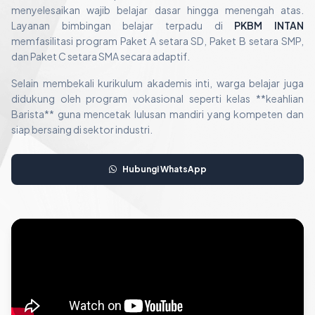
menyelesaikan wajib belajar dasar hingga menengah atas.
Layanan bimbingan belajar terpadu di
PKBM INTAN
memfasilitasi program Paket A setara SD, Paket B setara SMP,
dan Paket C setara SMA secara adaptif.
Selain membekali kurikulum akademis inti, warga belajar juga
didukung oleh program vokasional seperti kelas **keahlian
Barista** guna mencetak lulusan mandiri yang kompeten dan
siap bersaing di sektor industri.
Hubungi WhatsApp