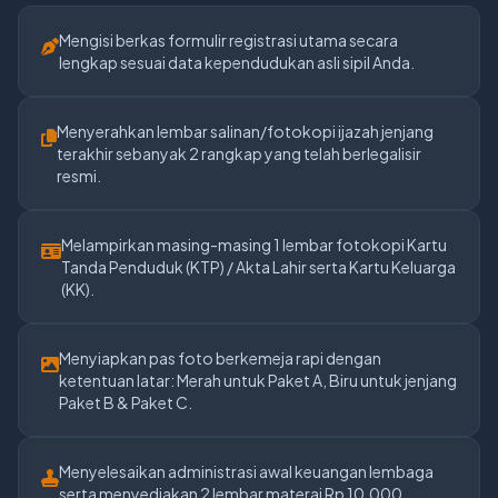
Mengisi berkas formulir registrasi utama secara
lengkap sesuai data kependudukan asli sipil Anda.
Menyerahkan lembar salinan/fotokopi ijazah jenjang
terakhir sebanyak 2 rangkap yang telah berlegalisir
resmi.
Melampirkan masing-masing 1 lembar fotokopi Kartu
Tanda Penduduk (KTP) / Akta Lahir serta Kartu Keluarga
(KK).
Menyiapkan pas foto berkemeja rapi dengan
ketentuan latar: Merah untuk Paket A, Biru untuk jenjang
Paket B & Paket C.
Menyelesaikan administrasi awal keuangan lembaga
serta menyediakan 2 lembar materai Rp 10.000.