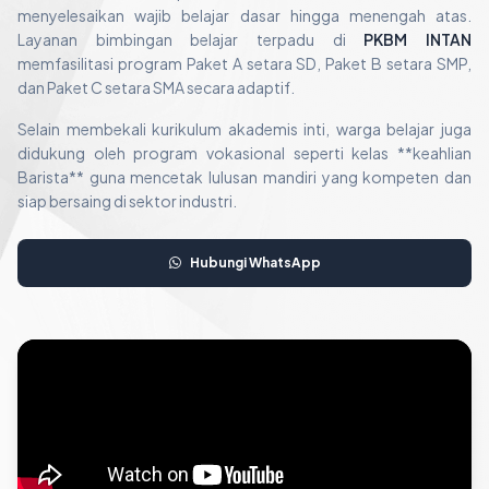
menyelesaikan wajib belajar dasar hingga menengah atas.
Layanan bimbingan belajar terpadu di
PKBM INTAN
memfasilitasi program Paket A setara SD, Paket B setara SMP,
dan Paket C setara SMA secara adaptif.
Selain membekali kurikulum akademis inti, warga belajar juga
didukung oleh program vokasional seperti kelas **keahlian
Barista** guna mencetak lulusan mandiri yang kompeten dan
siap bersaing di sektor industri.
Hubungi WhatsApp