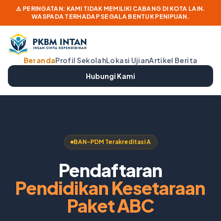
⚠️ PERINGATAN: KAMI TIDAK MEMILIKI CABANG DI KOTA LAIN.
WASPADA TERHADAP SEGALA BENTUK PENIPUAN.
Beranda
Profil Sekolah
Lokasi Ujian
Artikel Berita
Hubungi Kami
BAN-PDM Terakreditasi A
Pendaftaran
Pendidikan Kesetaraan
Paket ABC