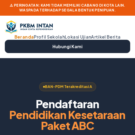
⚠️ PERINGATAN: KAMI TIDAK MEMILIKI CABANG DI KOTA LAIN.
WASPADA TERHADAP SEGALA BENTUK PENIPUAN.
Beranda
Profil Sekolah
Lokasi Ujian
Artikel Berita
Hubungi Kami
BAN-PDM Terakreditasi A
Pendaftaran
Pendidikan Kesetaraan
Paket ABC