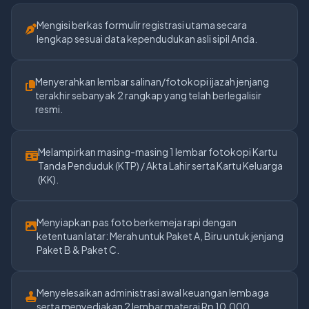
Mengisi berkas formulir registrasi utama secara
lengkap sesuai data kependudukan asli sipil Anda.
Menyerahkan lembar salinan/fotokopi ijazah jenjang
terakhir sebanyak 2 rangkap yang telah berlegalisir
resmi.
Melampirkan masing-masing 1 lembar fotokopi Kartu
Tanda Penduduk (KTP) / Akta Lahir serta Kartu Keluarga
(KK).
Menyiapkan pas foto berkemeja rapi dengan
ketentuan latar: Merah untuk Paket A, Biru untuk jenjang
Paket B & Paket C.
Menyelesaikan administrasi awal keuangan lembaga
serta menyediakan 2 lembar materai Rp 10.000.