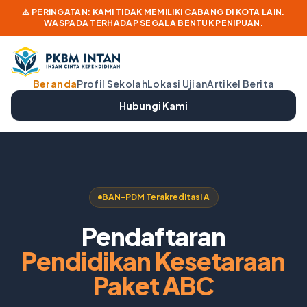
⚠️ PERINGATAN: KAMI TIDAK MEMILIKI CABANG DI KOTA LAIN.
WASPADA TERHADAP SEGALA BENTUK PENIPUAN.
Beranda
Profil Sekolah
Lokasi Ujian
Artikel Berita
Hubungi Kami
BAN-PDM Terakreditasi A
Pendaftaran
Pendidikan Kesetaraan
Paket ABC