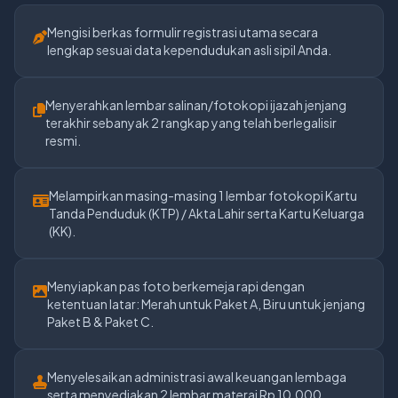
Mengisi berkas formulir registrasi utama secara
lengkap sesuai data kependudukan asli sipil Anda.
Menyerahkan lembar salinan/fotokopi ijazah jenjang
terakhir sebanyak 2 rangkap yang telah berlegalisir
resmi.
Melampirkan masing-masing 1 lembar fotokopi Kartu
Tanda Penduduk (KTP) / Akta Lahir serta Kartu Keluarga
(KK).
Menyiapkan pas foto berkemeja rapi dengan
ketentuan latar: Merah untuk Paket A, Biru untuk jenjang
Paket B & Paket C.
Menyelesaikan administrasi awal keuangan lembaga
serta menyediakan 2 lembar materai Rp 10.000.