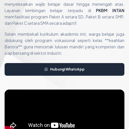
menyelesaikan wajib belajar dasar hingga menengah atas.
Layanan bimbingan belajar terpadu di
PKBM INTAN
memfasilitasi program Paket A setara SD, Paket B setara SMP,
dan Paket C setara SMA secara adaptif.
Selain membekali kurikulum akademis inti, warga belajar juga
didukung oleh program vokasional seperti kelas **keahlian
Barista** guna mencetak lulusan mandiri yang kompeten dan
siap bersaing di sektor industri.
Hubungi WhatsApp