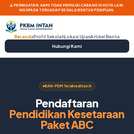
⚠️ PERINGATAN: KAMI TIDAK MEMILIKI CABANG DI KOTA LAIN.
WASPADA TERHADAP SEGALA BENTUK PENIPUAN.
Beranda
Profil Sekolah
Lokasi Ujian
Artikel Berita
Hubungi Kami
BAN-PDM Terakreditasi A
Pendaftaran
Pendidikan Kesetaraan
Paket ABC