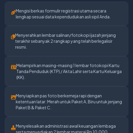
Mengisi berkas formulir registrasi utama secara
lengkap sesuai data kependudukan asli sipil Anda.
Menyerahkan lembar salinan/fotokopi ijazah jenjang
terakhir sebanyak 2 rangkap yang telah berlegalisir
resmi.
Melampirkan masing-masing 1 lembar fotokopi Kartu
Tanda Penduduk (KTP) / Akta Lahir serta Kartu Keluarga
(KK).
Menyiapkan pas foto berkemeja rapi dengan
ketentuan latar: Merah untuk Paket A, Biru untuk jenjang
Paket B & Paket C.
Menyelesaikan administrasi awal keuangan lembaga
serta menyediakan 2 lembar materai Rp 10.000.