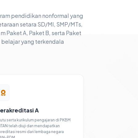
gram pendidikan nonformal yang
taraan setara SD/MI, SMP/MTs,
Paket A, Paket B, serta Paket
a belajar yang terkendala
erakreditasi A
utu serta kurikulum pengajaran di PKBM
NTAN telah diuji dan mendapatkan
kreditasi resmi dari lembaga negara
AN-PDM.