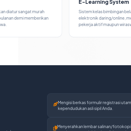
E-Learning System
kan diatur sangat murah
Sistem kelas bimbingan bel
 bulanan demi memberikan
elektronik daring/online, me
swa.
pekerja aktif maupun wiras
Mengisi berkas formulir registrasi uta
kependudukan asli sipil Anda.
Menyerahkan lembar salinan/fotokopi i