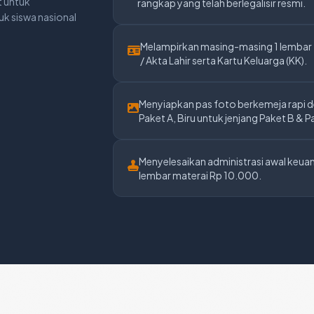
t untuk
rangkap yang telah berlegalisir resmi.
k siswa nasional
Melampirkan masing-masing 1 lembar
/ Akta Lahir serta Kartu Keluarga (KK).
Menyiapkan pas foto berkemeja rapi d
Paket A, Biru untuk jenjang Paket B & P
Menyelesaikan administrasi awal keu
lembar materai Rp 10.000.