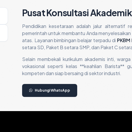
Pusat Konsultasi Akademik
Pendidikan kesetaraan adalah jalur alternatif 
pemerintah untuk membantu Anda menyelesaikan w
atas. Layanan bimbingan belajar terpadu di
PKBM 
setara SD, Paket B setara SMP, dan Paket C setar
Selain membekali kurikulum akademis inti, warga
vokasional seperti kelas **keahlian Barista** 
kompeten dan siap bersaing di sektor industri.
Hubungi WhatsApp