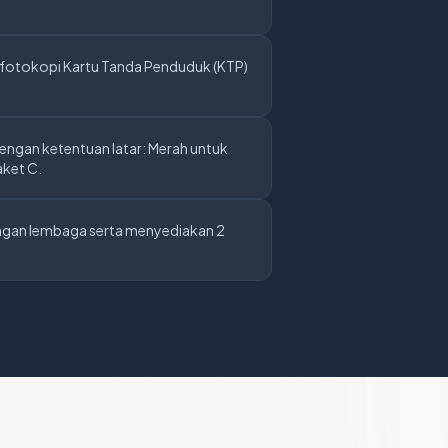
 fotokopi Kartu Tanda Penduduk (KTP)
engan ketentuan latar: Merah untuk
aket C.
angan lembaga serta menyediakan 2