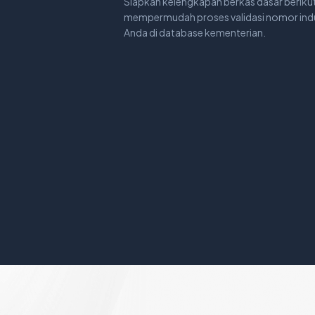
Siapkan kelengkapan berkas dasar beriku
mempermudah proses validasi nomor indu
Anda di database kementerian.