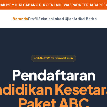
IDAK MEMILIKI CABANG DI KOTA LAIN. WASPADA TERHADAP S
Beranda
Profil Sekolah
Lokasi Ujian
Artikel Berita
BAN-PDM Terakreditasi A
Pendaftaran
didikan Keseta
Paket ABC