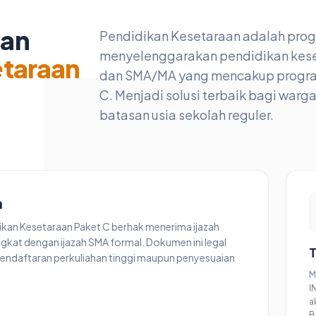
nan
Pendidikan Kesetaraan adalah pro
menyelenggarakan pendidikan kese
etaraan
dan SMA/MA yang mencakup program 
C. Menjadi solusi terbaik bagi warg
batasan usia sekolah reguler.
a
dikan Kesetaraan Paket C berhak menerima ijazah
ngkat dengan ijazah SMA formal. Dokumen ini legal
T
endaftaran perkuliahan tinggi maupun penyesuaian
M
I
a
B