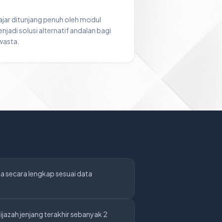
ajar ditunjang penuh oleh modul
njadi solusi alternatif andalan bagi
wasta.
ma secara lengkap sesuai data
jazah jenjang terakhir sebanyak 2