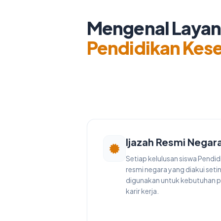
Mengenal Laya
Pendidikan Kes
Ijazah Resmi Negar
Setiap kelulusan siswa Pendi
resmi negara yang diakui seti
digunakan untuk kebutuhan p
karir kerja.