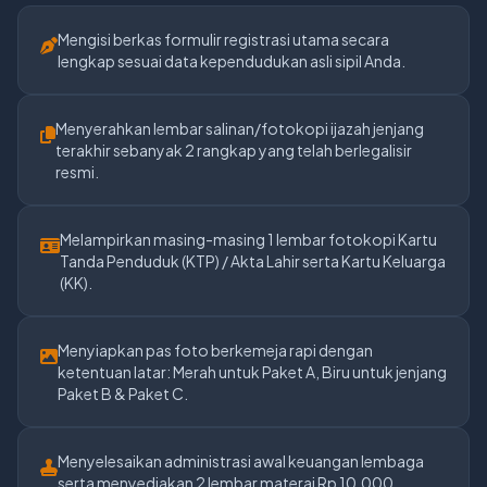
Mengisi berkas formulir registrasi utama secara
lengkap sesuai data kependudukan asli sipil Anda.
Menyerahkan lembar salinan/fotokopi ijazah jenjang
terakhir sebanyak 2 rangkap yang telah berlegalisir
resmi.
Melampirkan masing-masing 1 lembar fotokopi Kartu
Tanda Penduduk (KTP) / Akta Lahir serta Kartu Keluarga
(KK).
Menyiapkan pas foto berkemeja rapi dengan
ketentuan latar: Merah untuk Paket A, Biru untuk jenjang
Paket B & Paket C.
Menyelesaikan administrasi awal keuangan lembaga
serta menyediakan 2 lembar materai Rp 10.000.