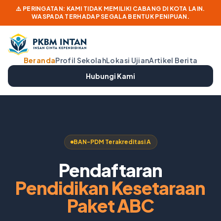
⚠️ PERINGATAN: KAMI TIDAK MEMILIKI CABANG DI KOTA LAIN.
WASPADA TERHADAP SEGALA BENTUK PENIPUAN.
Beranda
Profil Sekolah
Lokasi Ujian
Artikel Berita
Hubungi Kami
BAN-PDM Terakreditasi A
Pendaftaran
Pendidikan Kesetaraan
Paket ABC