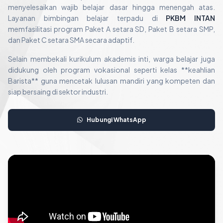
menyelesaikan wajib belajar dasar hingga menengah atas.
Layanan bimbingan belajar terpadu di
PKBM INTAN
memfasilitasi program Paket A setara SD, Paket B setara SMP,
dan Paket C setara SMA secara adaptif.
Selain membekali kurikulum akademis inti, warga belajar juga
didukung oleh program vokasional seperti kelas **keahlian
Barista** guna mencetak lulusan mandiri yang kompeten dan
siap bersaing di sektor industri.
Hubungi WhatsApp