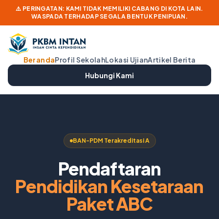
⚠️ PERINGATAN: KAMI TIDAK MEMILIKI CABANG DI KOTA LAIN.
WASPADA TERHADAP SEGALA BENTUK PENIPUAN.
Beranda
Profil Sekolah
Lokasi Ujian
Artikel Berita
Hubungi Kami
BAN-PDM Terakreditasi A
Pendaftaran
Pendidikan Kesetaraan
Paket ABC