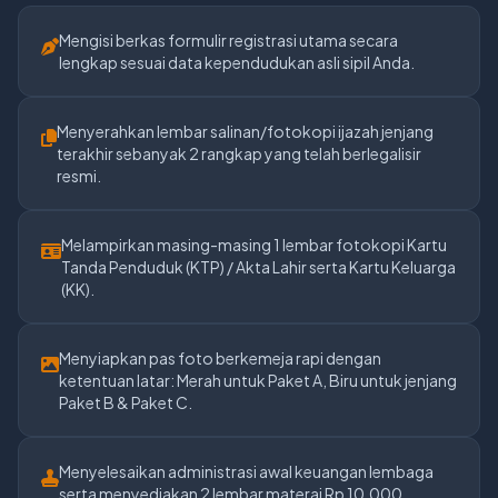
Mengisi berkas formulir registrasi utama secara
lengkap sesuai data kependudukan asli sipil Anda.
Menyerahkan lembar salinan/fotokopi ijazah jenjang
terakhir sebanyak 2 rangkap yang telah berlegalisir
resmi.
Melampirkan masing-masing 1 lembar fotokopi Kartu
Tanda Penduduk (KTP) / Akta Lahir serta Kartu Keluarga
(KK).
Menyiapkan pas foto berkemeja rapi dengan
ketentuan latar: Merah untuk Paket A, Biru untuk jenjang
Paket B & Paket C.
Menyelesaikan administrasi awal keuangan lembaga
serta menyediakan 2 lembar materai Rp 10.000.