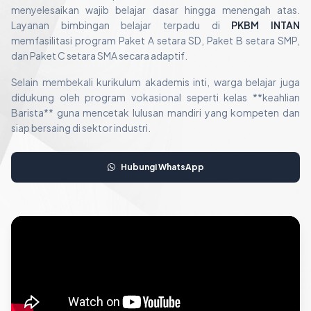
menyelesaikan wajib belajar dasar hingga menengah atas.
Layanan bimbingan belajar terpadu di
PKBM INTAN
memfasilitasi program Paket A setara SD, Paket B setara SMP,
dan Paket C setara SMA secara adaptif.
Selain membekali kurikulum akademis inti, warga belajar juga
didukung oleh program vokasional seperti kelas **keahlian
Barista** guna mencetak lulusan mandiri yang kompeten dan
siap bersaing di sektor industri.
Hubungi WhatsApp